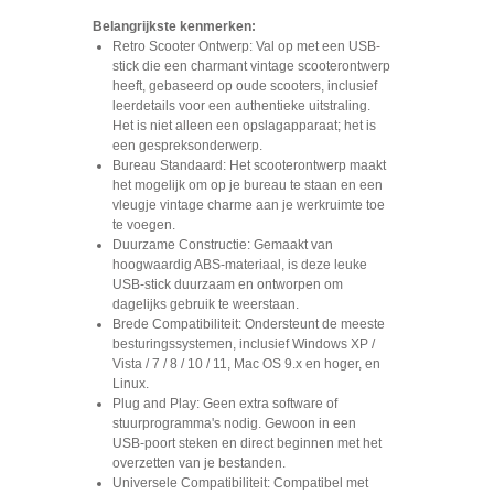
Belangrijkste kenmerken:
Retro Scooter Ontwerp: Val op met een USB-
stick die een charmant vintage scooterontwerp
heeft, gebaseerd op oude scooters, inclusief
leerdetails voor een authentieke uitstraling.
Het is niet alleen een opslagapparaat; het is
een gespreksonderwerp.
Bureau Standaard: Het scooterontwerp maakt
het mogelijk om op je bureau te staan en een
vleugje vintage charme aan je werkruimte toe
te voegen.
Duurzame Constructie: Gemaakt van
hoogwaardig ABS-materiaal, is deze leuke
USB-stick duurzaam en ontworpen om
dagelijks gebruik te weerstaan.
Brede Compatibiliteit: Ondersteunt de meeste
besturingssystemen, inclusief Windows XP /
Vista / 7 / 8 / 10 / 11, Mac OS 9.x en hoger, en
Linux.
Plug and Play: Geen extra software of
stuurprogramma's nodig. Gewoon in een
USB-poort steken en direct beginnen met het
overzetten van je bestanden.
Universele Compatibiliteit: Compatibel met