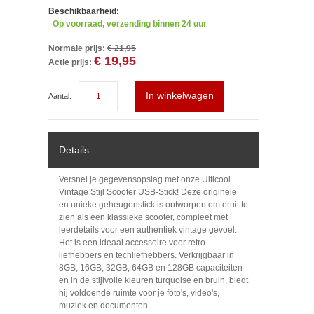
Beschikbaarheid:
Op voorraad, verzending binnen 24 uur
Normale prijs:
€ 21,95
€ 19,95
Actie prijs:
In winkelwagen
Aantal:
Details
Versnel je gegevensopslag met onze Ulticool
Vintage Stijl Scooter USB-Stick! Deze originele
en unieke geheugenstick is ontworpen om eruit te
zien als een klassieke scooter, compleet met
leerdetails voor een authentiek vintage gevoel.
Het is een ideaal accessoire voor retro-
liefhebbers en techliefhebbers. Verkrijgbaar in
8GB, 16GB, 32GB, 64GB en 128GB capaciteiten
en in de stijlvolle kleuren turquoise en bruin, biedt
hij voldoende ruimte voor je foto's, video's,
muziek en documenten.