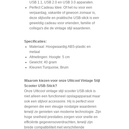
USB 1.1, USB 2.0 en USB 3.0 apparaten.
Perfect Cadeau Idee: Of het nu voor een
verjaardag, vakantie of gewoon zomaar is,
deze stijlvolle en praktische USB-stick is een
geweldig cadeau voor vrienden, familie of
collega's die de vintage stijl waarderen.
Specificaties:
Materiaal: Hoogwaardig ABS-plastic en
metaal
Afmetingen: Hoogte: 5 cm
Gewicht: 40 gram
Kleuren:Turquoise, Bruin
Waarom kiezen voor onze Ulticool Vintage Stijl
Scooter USB-Stick?
Onze Ulticool vintage stijl scooter USB-stick is
niet alleen een functioneel opslagapparaat maar
ook een stijlvol accessoire. Hij is perfect voor
degenen die een vleugje nostalgie waarderen
terwijl ze genieten van moderne technologie. Zijn
hoge snelheid prestaties zorgen voor snelle en
efficiënte gegevensoverdrachten, terwijl zijn
brede compatibiliteit met verschillende