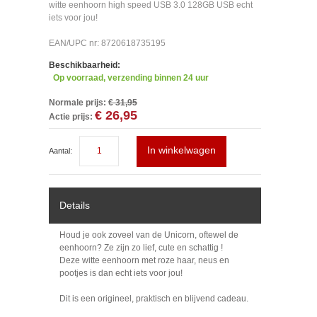
witte eenhoorn high speed USB 3.0 128GB USB echt
iets voor jou!
EAN/UPC nr: 8720618735195
Beschikbaarheid:
Op voorraad, verzending binnen 24 uur
Normale prijs:
€ 31,95
€ 26,95
Actie prijs:
In winkelwagen
Aantal:
Details
Houd je ook zoveel van de Unicorn, oftewel de
eenhoorn? Ze zijn zo lief, cute en schattig !
Deze witte eenhoorn met roze haar, neus en
pootjes is dan echt iets voor jou!
Dit is een origineel, praktisch en blijvend cadeau.