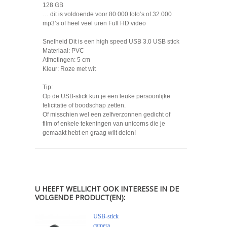
128 GB
… dit is voldoende voor 80.000 foto’s of 32.000
mp3’s of heel veel uren Full HD video
Snelheid Dit is een high speed USB 3.0 USB stick
Materiaal: PVC
Afmetingen: 5 cm
Kleur: Roze met wit
Tip:
Op de USB-stick kun je een leuke persoonlijke
felicitatie of boodschap zetten.
Of misschien wel een zelfverzonnen gedicht of
film of enkele tekeningen van unicorns die je
gemaakt hebt en graag wilt delen!
U HEEFT WELLICHT OOK INTERESSE IN DE
VOLGENDE PRODUCT(EN):
USB-stick
camera