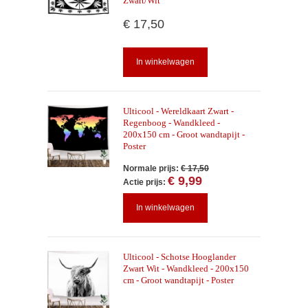
Zwart/Wit
€ 17,50
In winkelwagen
Ulticool - Wereldkaart Zwart -
Regenboog - Wandkleed -
200x150 cm - Groot wandtapijt -
Poster
Normale prijs:
€ 17,50
€ 9,99
Actie prijs:
In winkelwagen
Ulticool - Schotse Hooglander
Zwart Wit - Wandkleed - 200x150
cm - Groot wandtapijt - Poster