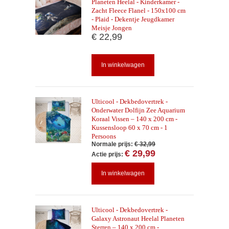
Planeten Heelal - Kinderkamer -
Zacht Fleece Flanel - 150x100 cm
- Plaid - Dekentje Jeugdkamer
Meisje Jongen
€ 22,99
In winkelwagen
Ulticool - Dekbedovertrek -
Onderwater Dolfijn Zee Aquarium
Koraal Vissen – 140 x 200 cm -
Kussensloop 60 x 70 cm - 1
Persoons
Normale prijs:
€ 32,99
€ 29,99
Actie prijs:
In winkelwagen
Ulticool - Dekbedovertrek -
Galaxy Astronaut Heelal Planeten
Sterren – 140 x 200 cm -