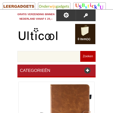
GRATIS VERZENDING BINNEN
NEDERLAND VANAF € 25,--
0 item(s)
Zoeken
CATEGORIEËN