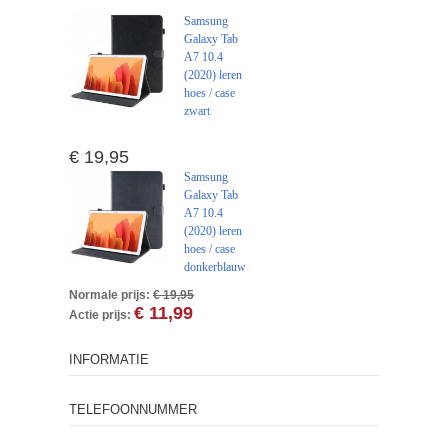
Samsung
Galaxy Tab
A7 10.4
(2020) leren
hoes / case
zwart
€ 19,95
Samsung
Galaxy Tab
A7 10.4
(2020) leren
hoes / case
donkerblauw
Normale prijs:
€ 19,95
€ 11,99
Actie prijs:
INFORMATIE
TELEFOONNUMMER