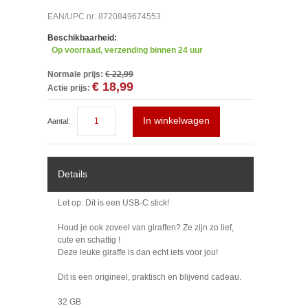
EAN/UPC nr: 8720849674553
Beschikbaarheid:
Op voorraad, verzending binnen 24 uur
Normale prijs:
€ 22,99
€ 18,99
Actie prijs:
In winkelwagen
Aantal:
Details
Let op: Dit is een USB-C stick!
Houd je ook zoveel van giraffen? Ze zijn zo lief,
cute en schattig !
Deze leuke giraffe is dan echt iets voor jou!
Dit is een origineel, praktisch en blijvend cadeau.
32 GB