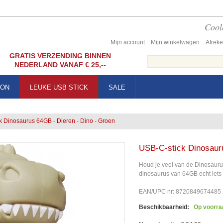
Coole
Mijn account
Mijn winkelwagen
Afrek
GRATIS VERZENDING BINNEN
NEDERLAND VANAF € 25,--
OON
LEUKE USB STICK
SALE
k Dinosaurus 64GB - Dieren - Dino - Groen
USB-C-stick Dinosauru
Houd je veel van de Dinosauru
dinosaurus van 64GB echt iets 
EAN/UPC nr: 8720849674485
Beschikbaarheid:
Op voorra