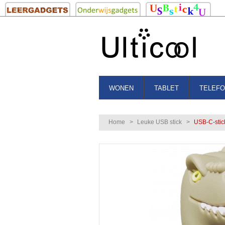
WONEN
TABLET
TELEF
Home
>
Leuke USB stick
>
USB-C-stic