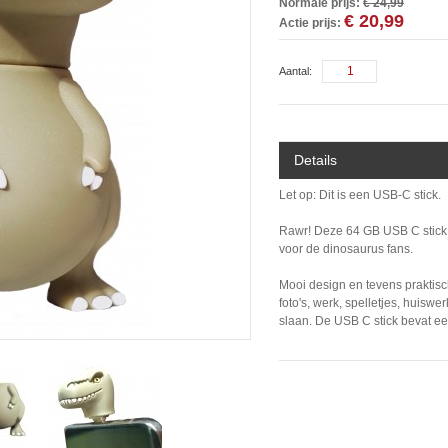
Normale prijs:
€ 24,99
€ 20,99
Actie prijs:
Aantal:
Details
Let op: Dit is een USB-C stick.
Rawr! Deze 64 GB USB C stick 
voor de dinosaurus fans.
Mooi design en tevens praktisc
foto's, werk, spelletjes, huiswe
slaan. De USB C stick bevat ee