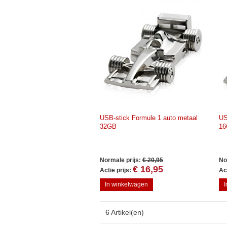
USB-stick Formule 1 auto metaal
US
32GB
1
Normale prijs:
€ 20,95
No
€ 16,95
Actie prijs:
Act
In winkelwagen
6 Artikel(en)