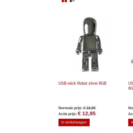
USB-stick Robot zilver 8GB
US
8
Normale prijs:
€ 16,95
No
€ 12,95
Actie prijs:
Act
In winkelwagen