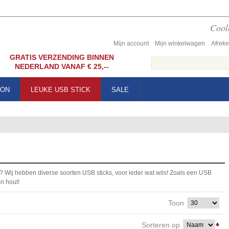
Coole
Mijn account
Mijn winkelwagen
Afrek
GRATIS VERZENDING BINNEN
NEDERLAND VANAF € 25,--
OON
LEUKE USB STICK
SALE
? Wij hebben diverse soorten USB sticks, voor ieder wat wils! Zoals een USB
an hout!
Toon
Sorteren op