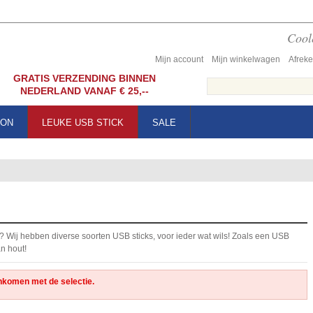
Coole
Mijn account
Mijn winkelwagen
Afrek
GRATIS VERZENDING BINNEN
NEDERLAND VANAF € 25,--
OON
LEUKE USB STICK
SALE
? Wij hebben diverse soorten USB sticks, voor ieder wat wils! Zoals een USB
an hout!
nkomen met de selectie.