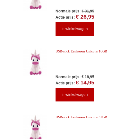
Normale prijs:
€ 31,95
€ 26,95
Actie prijs:
In winkelwagen
USB-stick Eenhoorn Unicorn 16GB
Normale prijs:
€ 18,95
€ 14,95
Actie prijs:
In winkelwagen
USB-stick Eenhoorn Unicorn 32GB