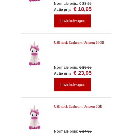
Normale prijs:
€ 23,95
€ 18,95
Actie prijs:
In winkelwagen
USB-stick Eenhoorn Unicorn 64GB
Normale prijs:
€ 29,95
€ 23,95
Actie prijs:
In winkelwagen
USB-stick Eenhoorn Unicorn 8GB
Normale prijs:
€ 14,95