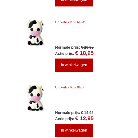
USB-stick Koe 64GB
Normale prijs:
€ 20,95
€ 18,95
Actie prijs:
In winkelwagen
USB-stick Koe 8GB
Normale prijs:
€ 14,95
€ 12,95
Actie prijs:
In winkelwagen