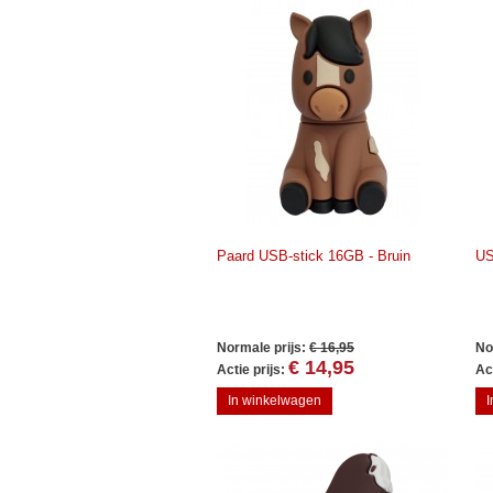
Paard USB-stick 16GB - Bruin
US
Normale prijs:
€ 16,95
No
€ 14,95
Actie prijs:
Act
In winkelwagen