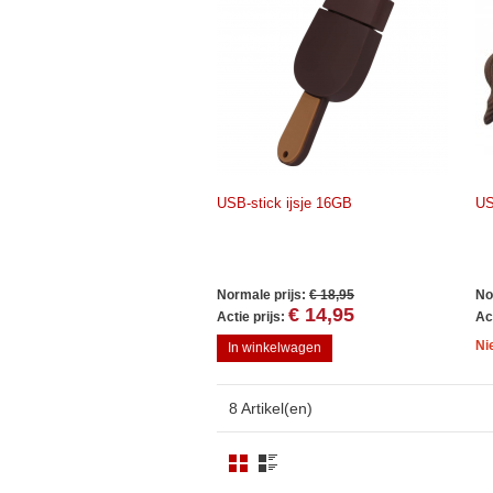
USB-stick ijsje 16GB
US
Normale prijs:
€ 18,95
No
€ 14,95
Actie prijs:
Act
Ni
In winkelwagen
8 Artikel(en)