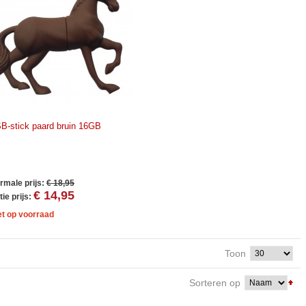
B-stick paard bruin 16GB
rmale prijs:
€ 18,95
€ 14,95
ie prijs:
et op voorraad
Toon
Sorteren op