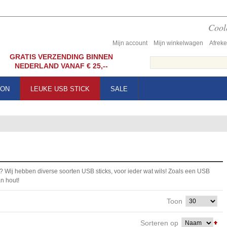
Coole
Mijn account
Mijn winkelwagen
Afrek
GRATIS VERZENDING BINNEN
NEDERLAND VANAF € 25,--
OON
LEUKE USB STICK
SALE
? Wij hebben diverse soorten USB sticks, voor ieder wat wils! Zoals een USB
an hout!
Toon
Sorteren op