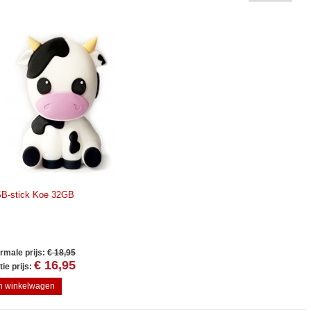
B-stick Koe 32GB
rmale prijs:
€ 18,95
€ 16,95
ie prijs:
In winkelwagen