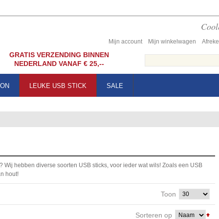
Coole
Mijn account
Mijn winkelwagen
Afrek
GRATIS VERZENDING BINNEN
NEDERLAND VANAF € 25,--
OON
LEUKE USB STICK
SALE
? Wij hebben diverse soorten USB sticks, voor ieder wat wils! Zoals een USB
an hout!
Toon
Sorteren op