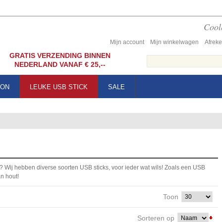
Coole
Mijn account
Mijn winkelwagen
Afrek
GRATIS VERZENDING BINNEN
NEDERLAND VANAF € 25,--
OON
LEUKE USB STICK
SALE
? Wij hebben diverse soorten USB sticks, voor ieder wat wils! Zoals een USB
an hout!
Toon
Sorteren op